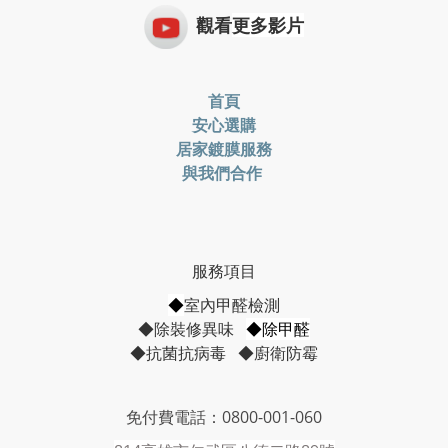
觀看
更多影片
首頁
安心選購
居家鍍膜服務
與我們合作
服務項目
◆
室內甲醛檢測
◆除裝修異味
◆除甲醛
◆抗菌抗病毒 ◆廚衛防霉
免付費電話：0800-001-060