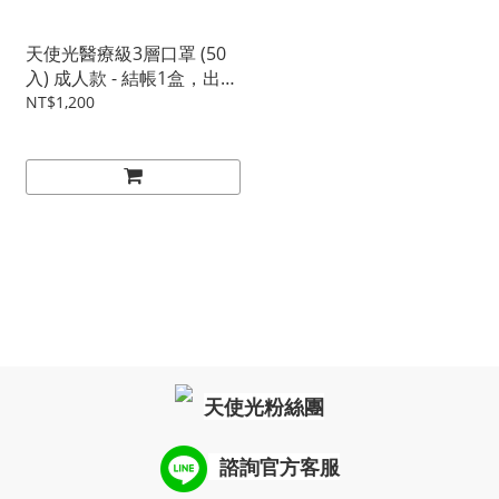
天使光醫療級3層口罩 (50
入) 成人款 - 結帳1盒，出貨
再送1盒
NT$1,200
天使光粉絲團
諮詢
官方客服