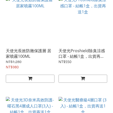
天使光長效防黴保護層 居
天使光Proshield除臭涼感
家噴霧100ML
口罩 - 結帳1盒，出貨再送1
盒
NT$1,280
NT$550
NT$980