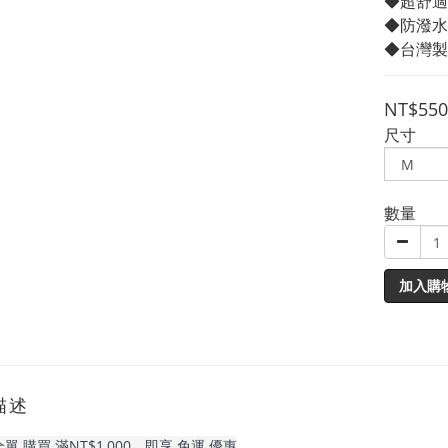
◆超舒適
◆防潑水
◆台灣製
NT$550
尺寸
數量
加入購
描述
單 購買 滿NT$1,000，即享 免運 優惠