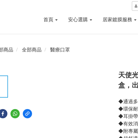
首頁
安心選購
居家鍍膜服務
部商品
全部商品
醫療口罩
天使光P
盒，出
◆通過多
◆環保耐
◆耳掛帶
◆有效消
◆附專屬