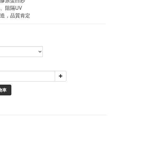
膠原蛋白紗
、阻隔UV
造，品質肯定
物車