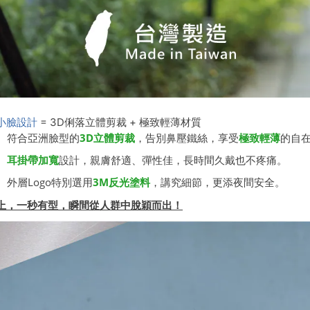
小臉設計
= 3D俐落立體剪裁 + 極致輕薄材質
符合亞洲臉型的
3D立體剪裁
，告別鼻壓鐵絲，享受
極致輕薄
的自
耳掛帶加寬
設計，親膚舒適、彈性佳，長時間久戴也不疼痛。
外層Logo特別選用
3M反光塗料
，講究細節，更添夜間安全。
上，一秒有型，瞬間從人群中脫穎而出！