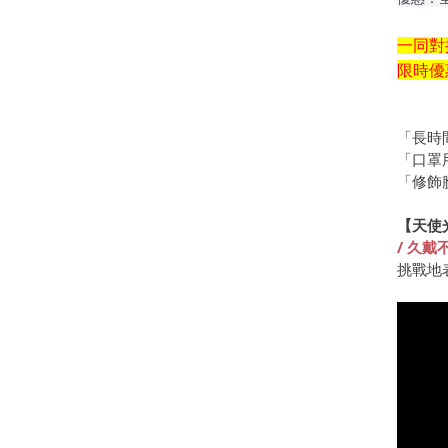
一同對
限時優
「長時
「口罩
「修飾
【天使光
/ 久
挑戰地