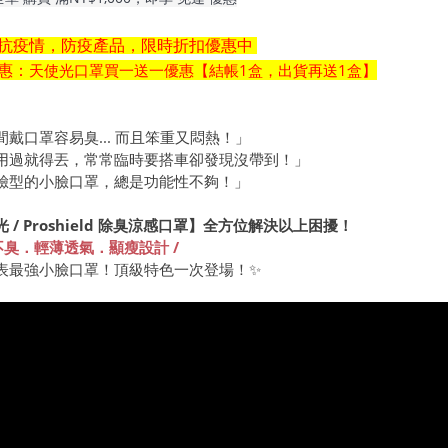
抗疫情，防疫產品，限時折扣優惠中
惠：
天使光
口罩
買一送一優惠【結帳1盒，出貨再送1盒】
間戴口罩容易臭... 而且笨重又悶熱！」
用過就得丟，常常臨時要搭車卻發現沒帶到！」
臉型的小臉口罩，總是功能性不夠！」
 / Proshield 除臭涼感口罩】全方位解決以上困擾！
戴不臭．輕薄透氣．顯瘦設計 /
表最強小臉口罩！頂級特色一次登場！✨