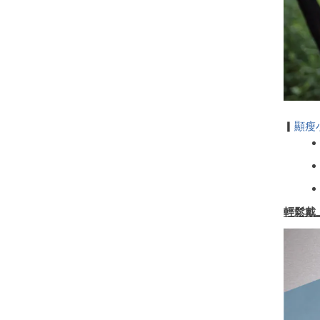
顯瘦
▎
輕鬆戴