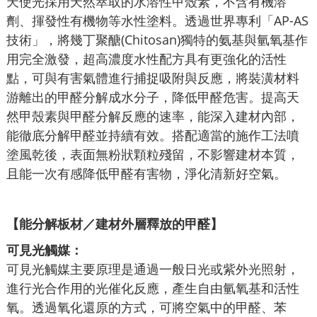
天使光採用天然萃取的水溶性甲殼素，不含有機溶
劑、揮發性有機物等水性塗料。透過世界專利「AP-AS
技術」，將幾丁聚醣(Chitosan)獨特的氨基與氫氧基作
用完全激發，超高濃度水性配方具有更強化的活性
點，可與有害氣體進行捕捉吸附與反應，將裝潢材料
游離出的甲醛分解成水分子，降低甲醛危害。提高天
然甲殼素與甲醛分解反應的速率，能深入建材內部，
能徹底分解甲醛並持續有效。搭配適當的施作工法噴
塗風乾後，表面無粉狀顆粒殘留，不影響建材本質，
且能一次有感降低甲醛有害物，淨化清新好空氣。
【能分解板材／建材外層釋放的甲醛】
可見光觸媒：
可見光觸媒主要原理是通過一般日光或紫外光照射，
進行光合作用的光催化反應，產生自由氫氧基和活性
氧。透過氧化還原的方式，可將空氣中的甲醛、苯