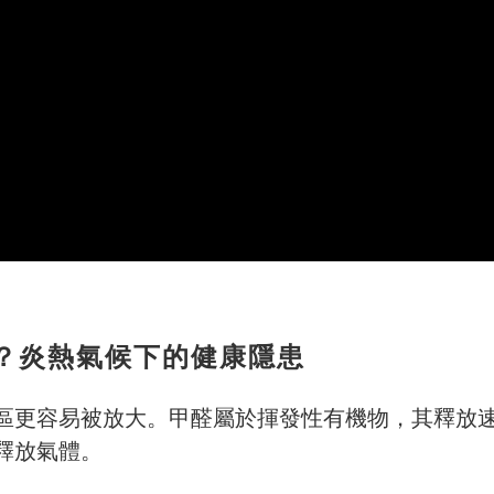
？炎熱氣候下的健康隱患
區更容易被放大。甲醛屬於揮發性有機物，其釋放
釋放氣體。