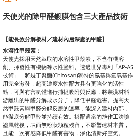
天使光的除甲醛
鍍膜包含三大產品技術
【能長效
分解板材／建材內層深處的甲醛】
水溶性甲殼素：
天使光採用天然萃取的水溶性甲殼素，不含有機溶
劑、揮發性有機物等水性塗料。透過世界專利「AP-AS
技術」，將幾丁聚醣(Chitosan)獨特的氨基與氫氧基作
用完全激發，超高濃度水性配方具有更強化的活性
點，可與有害氣體進行捕捉吸附與反應，將裝潢材料
游離出的甲醛分解成水分子，降低甲醛危害。提高天
然甲殼素與甲醛分解反應的速率，能深入建材內部，
能徹底分解甲醛並持續有效。搭配適當的施作工法噴
塗風乾後，表面無粉狀顆粒殘留，不影響建材本質，
且能一次有感降低甲醛有害物，淨化清新好空氣。