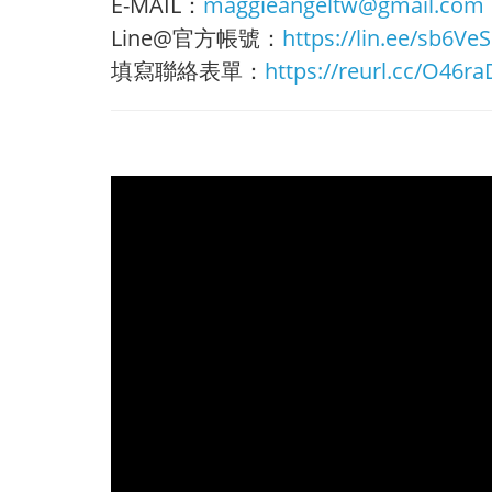
E-MAIL：
maggieangeltw@gmail.com
Line@官方帳號：
https://lin.ee/sb6VeS
填寫聯絡表單：
https://reurl.cc/O46ra