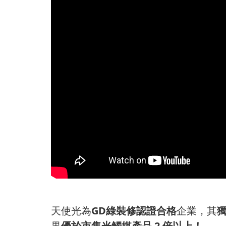
天使光為
GD綠裝修認證合格
企業，其
果
優於市售光觸媒產品 2 倍以上！