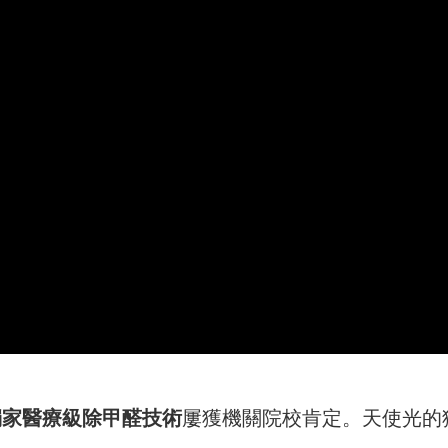
獨家醫療級除甲醛技術
屢獲機關院校肯定。天使光的