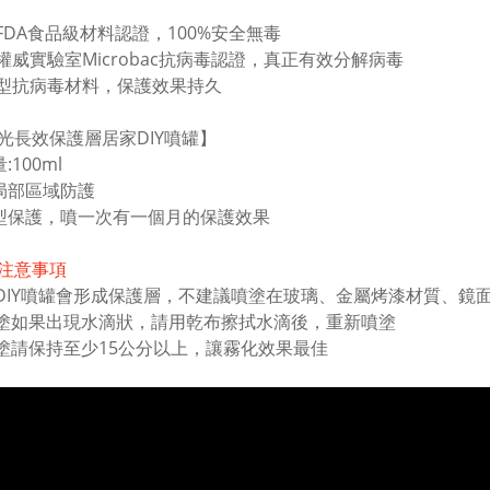
FDA
食品級材料認證，
100%
安全無毒
權威實驗室
Microbac
抗病毒認證，真正有效分解病毒
型抗病毒材料，保護效果持久
光長效保護層居家DIY噴罐】
量
:100ml
局部區域防護
型保護，噴一次有一個月的保護效果
注意事項
DIY噴罐會形成保護層，不建議噴塗在玻璃、金屬烤漆材質、鏡
塗如果出現水滴狀，請用乾布擦拭水滴後，重新噴塗
塗請保持至少15公分以上，讓霧化效果最佳