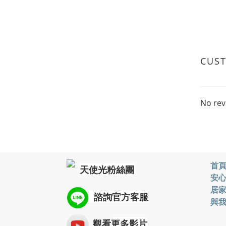
CUS
No rev
首
天使光粉絲團
安
居
諮詢
官方客服
與
觀看
更多影片