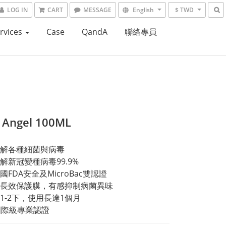
LOG IN
CART
MESSAGE
English
$ TWD
rvices
Case
QandA
聯絡專員
 Angel 100ML
解各種細菌與病毒
解新冠變種病毒99.9%
FDA安全及MicroBac雙認證
長效保護膜，有感抑制病菌異味
1-2下，使用長達1個月
國際級專業認證