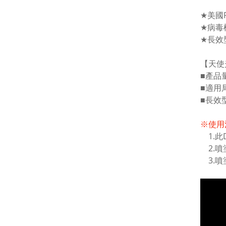
★
美國
★
病毒
★
長效
【天使
■
產品
■
適用
■
長效
※使用
1.此
2.噴
3.噴