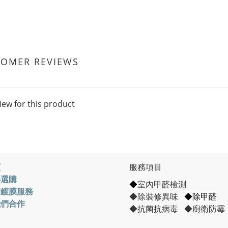
TOMER REVIEWS
iew for this product
頁
服務項目
心選購
◆
室內甲醛檢測
家鍍膜服務
◆除裝修異味
◆除甲醛
我們合作
◆抗菌抗病毒 ◆廚衛防霉