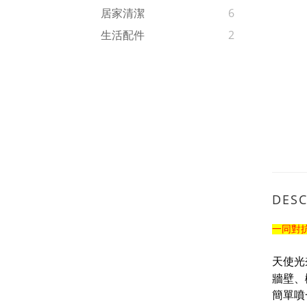
居家清潔
6
生活配件
2
DESC
一同對
天使光
牆壁、
簡單噴