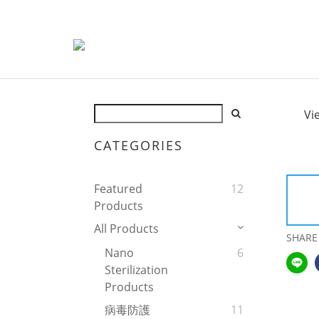
Vi
CATEGORIES
Featured
12
Products
All Products
SHARE
Nano
6
Sterilization
Products
病毒防護
11