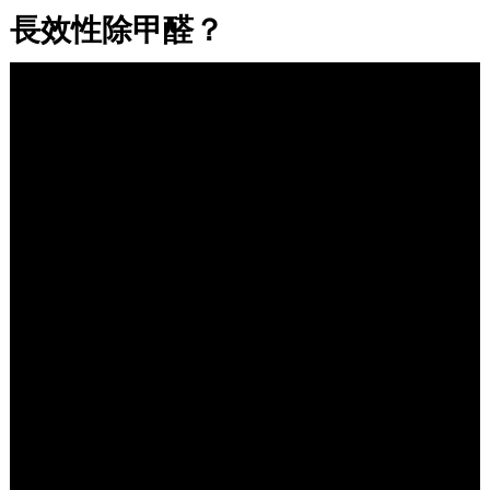
長效性除甲醛？