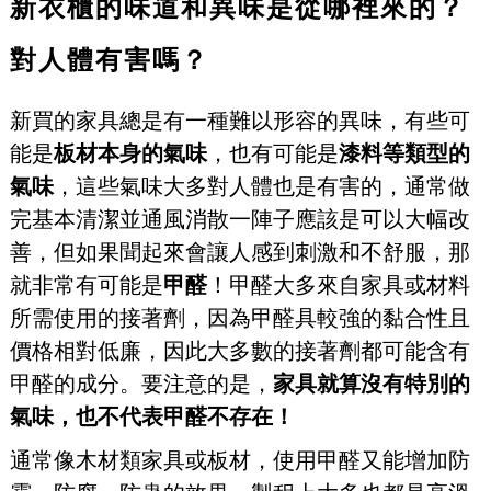
新衣櫃的味道和異味是從哪裡來的？
對人體有害嗎？
新買的家具總是有一種難以形容的異味，有些可
能是
板材本身的氣味
，也有可能是
漆料等類型的
氣味
，這些氣味大多對人體也是有害的，通常做
完基本清潔並通風消散一陣子應該是可以大幅改
善，但如果聞起來會讓人感到刺激和不舒服，那
就非常有可能是
甲醛
！甲醛大多來自家具或材料
所需使用的接著劑，因為甲醛具較強的黏合性且
價格相對低廉，因此大多數的接著劑都可能含有
甲醛的成分。要注意的是，
家具就算沒有特別的
氣味，也不代表甲醛不存在！
通常像木材類家具或板材，使用甲醛又能增加防