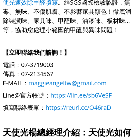
使光速效除甲醛噴霧
。經SGS國際檢驗認證，無
毒、無味、不傷肌膚、不影響家具顏色！徹底消
除裝潢味、家具味、甲醛味、油漆味、板材味…
等，協助您處理小範圍的甲醛與異味問題！
【立即聯絡我們諮詢！】
電話：07-3719003
傳真：07-2134567
E-MAIL：
maggieangeltw@gmail.com
Line@官方帳號：
https://lin.ee/sb6VeSF
填寫聯絡表單：
https://reurl.cc/O46raD
天使光楊總經理介紹：天使光如何