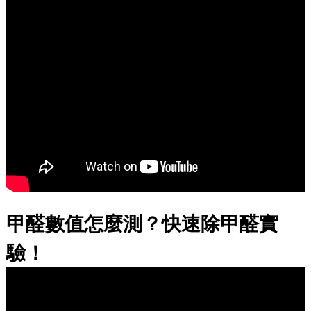
甲醛數值怎麼測？快速除甲醛實
驗！