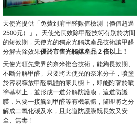
天使光提供「免費到府甲醛數值檢測（價值超過
2500元）」。天使光長效除甲醛技術有別於坊間
的短效期，天使光的獨家光觸媒產品技術讓甲醛
分解去除效果
優於市售光觸媒產品
2
倍以上！
天使光領先業界的奈米複合技術，能夠長效期、
不斷分解甲醛。只要將天使光的奈米分子，噴塗
於容易釋放甲醛氣體的家具櫥上，即能附著於噴
塗基材上，並形成一道分解防護膜，這道防護
膜，只要一接觸到甲醛等有機氣體，隨即將之分
解成二氧化碳及水，且此道防護膜既長效又安
全、無毒！