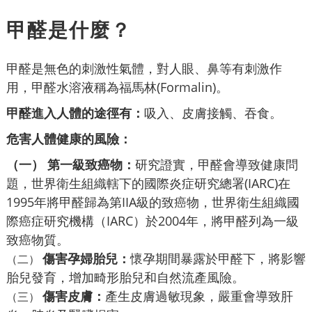
甲醛是什麼？
甲醛是無色的刺激性氣體，對人眼、鼻等有刺激作
用，甲醛水溶液稱為福馬林(Formalin)。
甲醛進入人體的途徑有：
吸入、皮膚接觸、吞食。
危害人體健康的風險：
（一） 第一級致癌物：
研究證實，甲醛會導致健康問
題，世界衛生組織轄下的國際炎症研究總署(IARC)在
1995年將甲醛歸為第IIA級的致癌物，世界衛生組織國
際癌症研究機構（IARC）於2004年，將甲醛列為一級
致癌物質。
傷害孕婦胎兒：
懷孕期間暴露於甲醛下，將影響
（二）
胎兒發育，增加畸形胎兒和自然流產風險。
傷害皮膚：
產生皮膚過敏現象，嚴重會導致肝
（三）