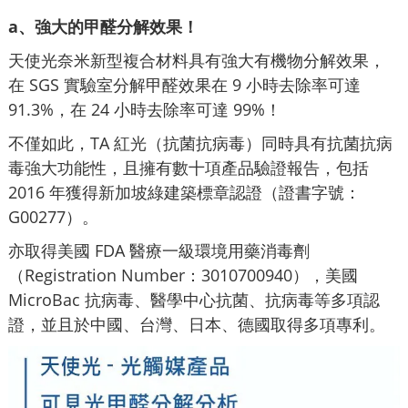
a、強大的甲醛分解效果！
天使光奈米新型複合材料具有強大有機物分解效果，
在 SGS 實驗室分解甲醛效果在 9 小時去除率可達
91.3%，在 24 小時去除率可達 99%！
不僅如此，TA 紅光（抗菌抗病毒）同時具有抗菌抗病
毒強大功能性，且擁有數十項產品驗證報告，包括
2016 年獲得新加坡綠建築標章認證（證書字號：
G00277）。
亦取得美國 FDA 醫療一級環境用藥消毒劑
（Registration Number：3010700940），美國
MicroBac 抗病毒、醫學中心抗菌、抗病毒等多項認
證，並且於中國、台灣、日本、德國取得多項專利。