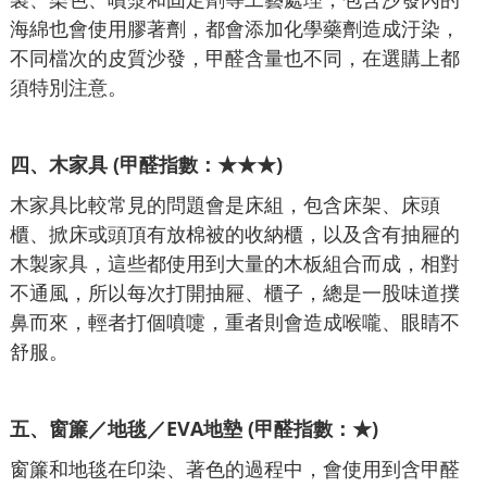
海綿也會使用膠著劑，都會添加化學藥劑造成汙染，
不同檔次的皮質沙發，甲醛含量也不同，在選購上都
須特別注意。
四、
木家具 (甲醛指數：★★★)
木家具比較常見的問題會是床組，包含床架、床頭
櫃、掀床或頭頂有放棉被的收納櫃，以及含有抽屜的
木製家具，這些都使用到大量的木板組合而成，相對
不通風，所以每次打開抽屜、櫃子，總是一股味道撲
鼻而來，輕者打個噴嚏，重者則會造成喉嚨、眼睛不
舒服。
五、
窗簾／地毯／EVA地墊 (甲醛指數：★)
窗簾和地毯在印染、著色的過程中，會使用到含甲醛