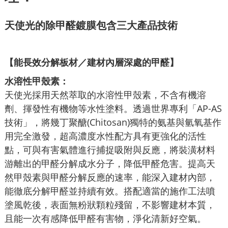
天使光的除甲醛
鍍膜包含三大產品技術
【能長效
分解板材／建材內層深處的甲醛】
水溶性甲殼素：
天使光採用天然萃取的水溶性甲殼素，不含有機溶
劑、揮發性有機物等水性塗料。透過世界專利「AP-AS
技術」，將幾丁聚醣(Chitosan)獨特的氨基與氫氧基作
用完全激發，超高濃度水性配方具有更強化的活性
點，可與有害氣體進行捕捉吸附與反應，將裝潢材料
游離出的甲醛分解成水分子，降低甲醛危害。提高天
然甲殼素與甲醛分解反應的速率，能深入建材內部，
能徹底分解甲醛並持續有效。搭配適當的施作工法噴
塗風乾後，表面無粉狀顆粒殘留，不影響建材本質，
且能一次有感降低甲醛有害物，淨化清新好空氣。