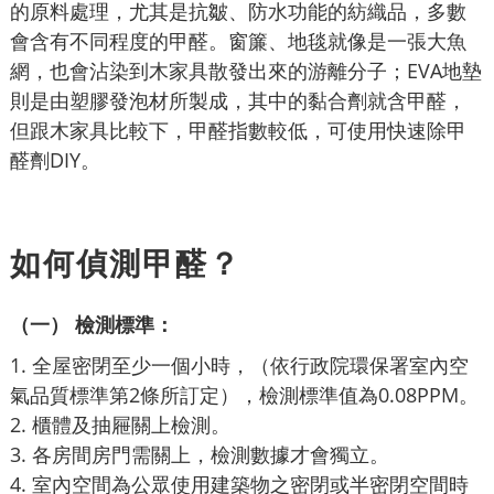
的原料處理，尤其是抗皺、防水功能的紡織品，多數
會含有不同程度的甲醛。窗簾、地毯就像是一張大魚
網，也會沾染到木家具散發出來的游離分子；EVA地墊
則是由塑膠發泡材所製成，其中的黏合劑就含甲醛，
但跟木家具比較下，甲醛指數較低，可使用快速除甲
醛劑DIY。
如何偵測甲醛？
（一） 檢測標準：
1. 全屋密閉至少一個小時，（依行政院環保署室內空
氣品質標準第2條所訂定），檢測標準值為0.08PPM。
2. 櫃體及抽屜關上檢測。
3. 各房間房門需關上，檢測數據才會獨立。
4. 室內空間為公眾使用建築物之密閉或半密閉空間時