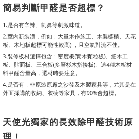
簡易判斷甲醛是否超標？
1.是否有辛辣、刺鼻等刺激味道。
2.室內新裝潢，例如：大量木作施工、木製櫥櫃、天花
板、木地板超標可能性較高) ，且空氣對流不佳。
3.裝修板材選擇包含：密度板(實木顆粒板)、細木工
板、貼面板、三合板(多層杉木指接板)。這4種木板材
料甲醛含量高，選材時要注意。
4.是否有，非原裝原廠之沙發及木製家具等，尤其是在
外面採購的收納、衣櫥等家具，有90%會超標。
天使光獨家的長效除甲醛技術原
理！