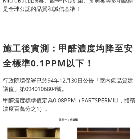
MicroBac抗病毒、醫學中心抗菌、抗病毒等多項認證
是全球公認的品質和誠信基準！
施工後實測：甲醛濃度均降至安
全標準0.1PPM以下！
行政院環保署已於94年12月30日公告「室内氣品質建
議值」第0940106804號。
甲醛濃度標準值定為0.08PPM（PARTSPERMILI，體積
濃度百萬分之1）。