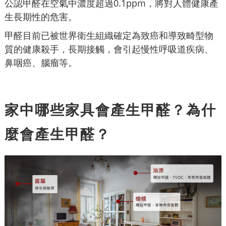
公認甲醛在空氣中濃度超過0.1ppm，將對人體健康產
生長期性的危害。
甲醛目前已被世界衛生組織確定為致癌和導致畸型物
質的健康殺手，長期接觸，會引起慢性呼吸道疾病、
鼻咽癌、腦瘤等。
家中哪些家具會產生甲醛？為什
麼會產生甲醛？