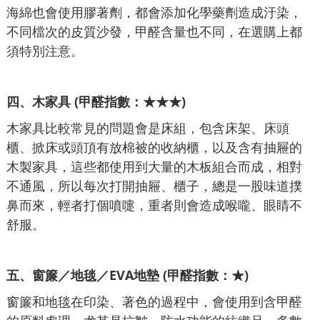
海綿也會使用膠著劑，都會添加化學藥劑造成汙染，
不同檔次的皮質沙發，甲醛含量也不同，在選購上都
須特別注意。
四、
木家具 (甲醛指數：★★★)
木家具比較常見的問題會是床組，包含床架、床頭
櫃、掀床或頭頂有放棉被的收納櫃，以及含有抽屜的
木製家具，這些都使用到大量的木板組合而成，相對
不通風，所以每次打開抽屜、櫃子，總是一股味道撲
鼻而來，輕者打個噴嚏，重者則會造成喉嚨、眼睛不
舒服。
五、
窗簾／地毯／EVA地墊 (甲醛指數：★)
窗簾和地毯在印染、著色的過程中，會使用到含甲醛