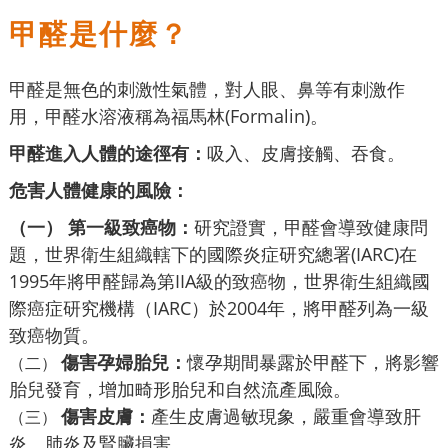
甲醛是什麼？
甲醛是無色的刺激性氣體，對人眼、鼻等有刺激作
用，甲醛水溶液稱為福馬林(Formalin)。
甲醛進入人體的途徑有：
吸入、皮膚接觸、吞食。
危害人體健康的風險：
（一） 第一級致癌物：
研究證實，甲醛會導致健康問
題，世界衛生組織轄下的國際炎症研究總署(IARC)在
1995年將甲醛歸為第IIA級的致癌物，世界衛生組織國
際癌症研究機構（IARC）於2004年，將甲醛列為一級
致癌物質。
傷害孕婦胎兒：
懷孕期間暴露於甲醛下，將影響
（二）
胎兒發育，增加畸形胎兒和自然流產風險。
傷害皮膚：
產生皮膚過敏現象，嚴重會導致肝
（三）
炎、肺炎及腎臟損害。