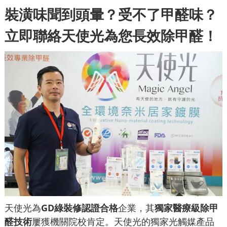
裝潢味聞到頭暈？受不了甲醛味？
立即聯絡天使光為您長效除甲醛！
天使光為
GD綠裝修認證合格
企業，其
獨家醫療級除甲
醛技術
屢獲機關院校肯定。天使光的獨家光觸媒產品