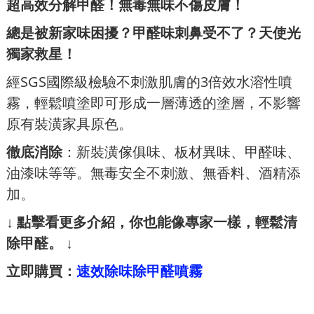
超高效分解甲醛！無毒無味不傷皮膚！
總是被新家味困擾？甲醛味刺鼻受不了？天使光
獨家救星！
經SGS國際級檢驗不刺激肌膚的3倍效水溶性噴
霧，輕鬆噴塗即可形成一層薄透的塗層，不影響
原有裝潢家具原色。
徹底消除
：新裝潢傢俱味、板材異味、甲醛味、
油漆味等等。無毒安全不刺激、無香料、酒精添
加。
↓
點擊看更多介紹，你也能像專家一樣，輕鬆清
除甲醛。
↓
立即購買：
速效除味除甲醛噴霧