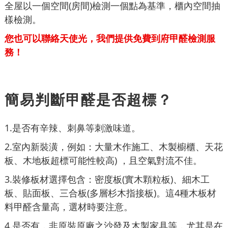
全屋以一個空間(房間)檢測一個點為基準，櫃內空間抽
樣檢測。
您也可以聯絡天使光，我們提供免費到府甲醛檢測服
務！
簡易判斷甲醛是否超標？
1.是否有辛辣、刺鼻等刺激味道。
2.室內新裝潢，例如：大量木作施工、木製櫥櫃、天花
板、木地板超標可能性較高) ，且空氣對流不佳。
3.裝修板材選擇包含：密度板(實木顆粒板)、細木工
板、貼面板、三合板(多層杉木指接板)。這4種木板材
料甲醛含量高，選材時要注意。
4.是否有，非原裝原廠之沙發及木製家具等，尤其是在