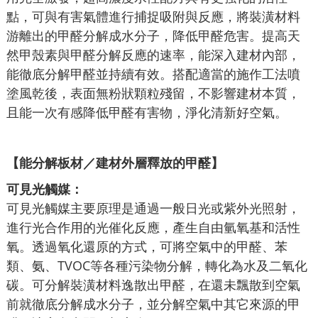
點，可與有害氣體進行捕捉吸附與反應，將裝潢材料
游離出的甲醛分解成水分子，降低甲醛危害。提高天
然甲殼素與甲醛分解反應的速率，能深入建材內部，
能徹底分解甲醛並持續有效。搭配適當的施作工法噴
塗風乾後，表面無粉狀顆粒殘留，不影響建材本質，
且能一次有感降低甲醛有害物，淨化清新好空氣。
【能分解板材／建材外層釋放的甲醛】
可見光觸媒：
可見光觸媒主要原理是通過一般日光或紫外光照射，
進行光合作用的光催化反應，產生自由氫氧基和活性
氧。透過氧化還原的方式，可將空氣中的甲醛、苯
類、氨、TVOC等各種污染物分解，轉化為水及二氧化
碳。可分解裝潢材料逸散出甲醛，在還未飄散到空氣
前就徹底分解成水分子，並分解空氣中其它來源的甲