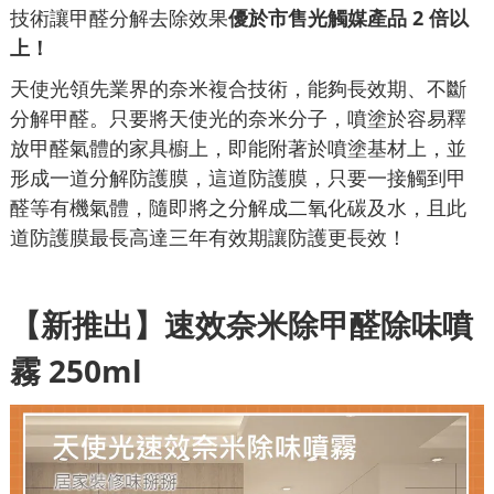
技術讓甲醛分解去除效果
優於市售光觸媒產品 2 倍以
上！
天使光領先業界的奈米複合技術，能夠長效期、不斷
分解甲醛。只要將天使光的奈米分子，噴塗於容易釋
放甲醛氣體的家具櫥上，即能附著於噴塗基材上，並
形成一道分解防護膜，這道防護膜，只要一接觸到甲
醛等有機氣體，隨即將之分解成二氧化碳及水，且此
道防護膜最長高達三年有效期讓防護更長效！
【新推出】速效奈米除甲醛除味噴
霧
250ml