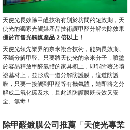
天使光長效除甲醛技術有別於坊間的短效期，天
使光的獨家光觸媒產品技術讓甲醛分解去除效果
優於市售光觸媒產品
2
倍以上！
天使光領先業界的奈米複合技術，能夠長效期、
不斷分解甲醛。只要將天使光的奈米分子，噴塗
於容易釋放甲醛氣體的家具櫥上，即能附著於噴
塗基材上，並形成一道分解防護膜，這道防護
膜，只要一接觸到甲醛等有機氣體，隨即將之分
解成二氧化碳及水，且此道防護膜既長效又安
全、無毒！
除甲醛鍍膜公司推薦「天使光專業