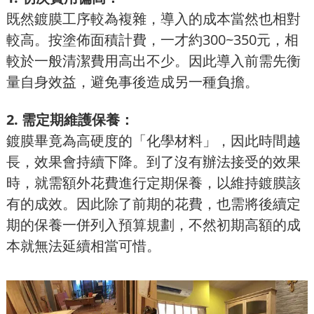
既然鍍膜工序較為複雜，導入的成本當然也相對
較高。按塗佈面積計費，一才約300~350元，相
較於一般清潔費用高出不少。因此導入前需先衡
量自身效益，避免事後造成另一種負擔。
2. 需定期維護保養：
鍍膜畢竟為高硬度的「化學材料」，因此時間越
長，效果會持續下降。到了沒有辦法接受的效果
時，就需額外花費進行定期保養，以維持鍍膜該
有的成效。因此除了前期的花費，也需將後續定
期的保養一併列入預算規劃，不然初期高額的成
本就無法延續相當可惜。