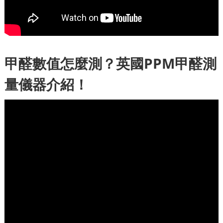
甲醛數值怎麼測？英國PPM甲醛測
量儀器介紹！