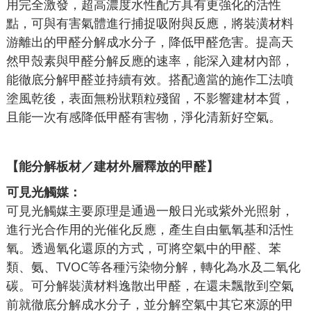
用完全激發，超高濃度水性配方具有更強化的活性
點，可與有害氣體進行捕捉吸附與反應，將裝潢材料
游離出的甲醛分解成水分子，降低甲醛危害。提高天
然甲殼素與甲醛分解反應的速率，能深入建材內部，
能徹底分解甲醛並持續有效。搭配適當的施作工法噴
塗風乾後，表面無粉狀顆粒殘留，不影響建材本質，
且能一次有感降低甲醛有害物，淨化清新好空氣。
【能分解板材／建材外層釋放的甲醛】
可見光觸媒：
可見光觸媒主要原理是通過一般日光或紫外光照射，
進行光合作用的光催化反應，產生自由氫氧基和活性
氧。透過氧化還原的方式，可將空氣中的甲醛、苯
類、氨、TVOC等各種污染物分解，轉化為水及二氧化
碳。可分解裝潢材料逸散出甲醛，在還未飄散到空氣
前就徹底分解成水分子，並分解空氣中其它來源的甲