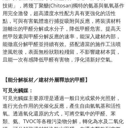
技術」，將幾丁聚醣(Chitosan)獨特的氨基與氫氧基作
用完全激發，超高濃度水性配方具有更強化的活性
點，可與有害氣體進行捕捉吸附與反應，將裝潢材料
游離出的甲醛分解成水分子，降低甲醛危害。提高天
然甲殼素與甲醛分解反應的速率，能深入建材內部，
能徹底分解甲醛並持續有效。搭配適當的施作工法噴
塗風乾後，表面無粉狀顆粒殘留，不影響建材本質，
且能一次有感降低甲醛有害物，淨化清新好空氣。
【能分解板材／建材外層釋放的甲醛】
可見光觸媒：
可見光觸媒主要原理是通過一般日光或紫外光照射，
進行光合作用的光催化反應，產生自由氫氧基和活性
氧。透過氧化還原的方式，可將空氣中的甲醛、苯
類、氨、TVOC等各種污染物分解，轉化為水及二氧化