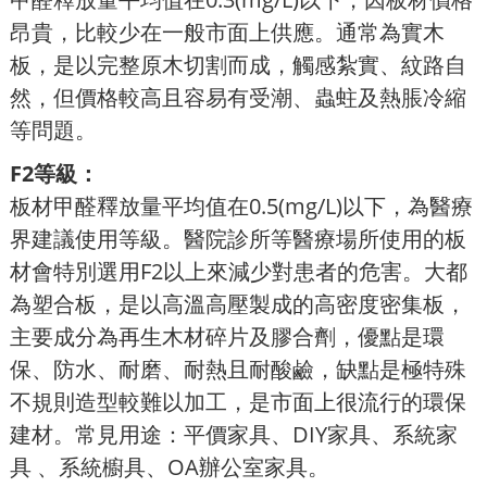
昂貴，比較少在一般市面上供應。通常為實木
板，是以完整原木切割而成，觸感紮實、紋路自
然，但價格較高且容易有受潮、蟲蛀及熱脹冷縮
等問題。
F2等級：
板材甲醛釋放量平均值在0.5(mg/L)以下，為醫療
界建議使用等級。醫院診所等醫療場所使用的板
材會特別選用F2以上來減少對患者的危害。大都
為塑合板，是以高溫高壓製成的高密度密集板，
主要成分為再生木材碎片及膠合劑，優點是環
保、防水、耐磨、耐熱且耐酸鹼，缺點是極特殊
不規則造型較難以加工，是市面上很流行的環保
建材。常見用途：平價家具、DIY家具、系統家
具 、系統櫥具、OA辦公室家具。