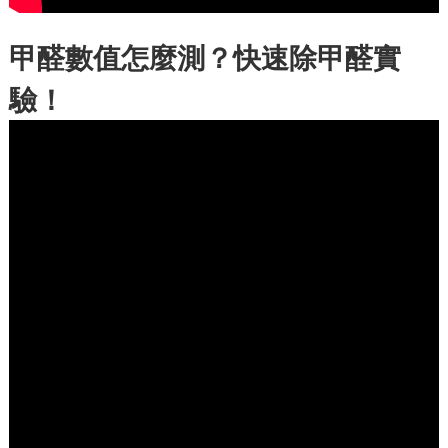
甲醛數值怎麼測？快速除甲醛實
驗！